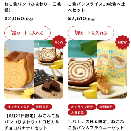
ねこ食パン（ひまわり＋三毛
こ食パンスライス10枚食べ比
猫）
べセット
¥2,060
¥2,610
（税込）
（税込）
カートに入れる
カートに入れる
オンライン限定
期間限定
オンライン限定
期間限定
人気商品
【8月22日限定】ねこねこ食
＼バナナの日🍌限定／ねこね
パン（ひまわり+トロピカル
こ食パン＆ブラウニーセット
チョコバナナ）セット