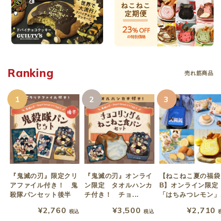
Ranking
売れ筋商品
1
2
3
『鬼滅の刃』限定クリ
『鬼滅の刃』オンライ
【ねこねこ夏の福袋
アファイル付き！ 鬼
ン限定 タオルハンカ
B】オンライン限定
殺隊パンセット後半
チ付き！ チョ...
「はちみつレモン」.
¥2,760
¥3,500
¥2,710
税込
税込