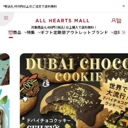
税込6,480円以上のご注文で送料無料
対象商品 6,480円
（税込）
以上購⼊で送料無料！
商品
特集
ギフト
定期便
アウトレット
ブランド
店頭受
商品
特集
ブランド
パン
新商品
スイーツ
鬼滅の刃 コラボ商品
NEKO NEKO Summer Vacation ～喫茶ねこねこ～
食パン
チョコミント商品
GUILTY'S
惣菜パン
期間限定ねこねこ食パン
Heart Bread
ねこねこ食
ねこねこチー
世にもおいし
ANTIQUE
パン
ズケーキ
い