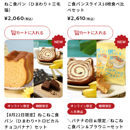
ねこ食パン（ひまわり＋三毛
こ食パンスライス10枚食べ比
猫）
べセット
¥2,060
¥2,610
（税込）
（税込）
カートに入れる
カートに入れる
オンライン限定
期間限定
オンライン限定
期間限定
人気商品
【8月22日限定】ねこねこ食
＼バナナの日🍌限定／ねこね
パン（ひまわり+トロピカル
こ食パン＆ブラウニーセット
チョコバナナ）セット