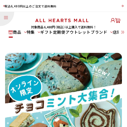
税込6,480円以上のご注文で送料無料
対象商品 6,480円
（税込）
以上購⼊で送料無料！
商品
特集
ギフト
定期便
アウトレット
ブランド
店頭受
商品
特集
ブランド
パン
新商品
スイーツ
鬼滅の刃 コラボ商品
NEKO NEKO Summer Vacation ～喫茶ねこねこ～
食パン
チョコミント商品
GUILTY'S
惣菜パン
期間限定ねこねこ食パン
Heart Bread
ねこねこ食
ねこねこチー
世にもおいし
ANTIQUE
パン
ズケーキ
い