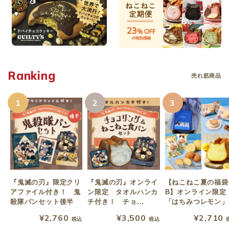
Ranking
売れ筋商品
1
2
3
『鬼滅の刃』限定クリ
『鬼滅の刃』オンライ
【ねこねこ夏の福袋
アファイル付き！ 鬼
ン限定 タオルハンカ
B】オンライン限定
殺隊パンセット後半
チ付き！ チョ...
「はちみつレモン」.
¥2,760
¥3,500
¥2,710
税込
税込